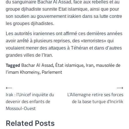
du sanguinaire Bachar Al Assad, face aux rebelles et au
groupe djihadiste sunnite Etat islamique, ainsi que pour
son soutien au gouvernement irakien dans sa lutte contre
les groupes djihadistes.
Les autorités iraniennes ont affirmé ces dernières années
avoir arrêté à plusieurs reprises, des «terroristes» qui
voulaient mener des attaques à Téhéran et dans d’autres
grandes villes de l’Iran.
Tagged
Bachar Al Assad
,
État islamique
,
Iran
,
mausolée de
l’imam Khomeiny
,
Parlement
Navigation
⟵
⟶
Irak : l’Unicef inquiète du
L’Allemagne retire ses forces
de
devenir des enfants de
de la base turque d’Incirlik
l’article
Mossoul-Ouest
Related Posts