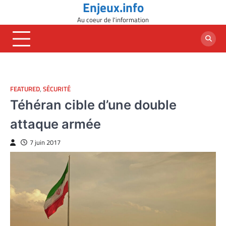
Enjeux.info
Skip
to
Au coeur de l'information
content
FEATURED
,
SÉCURITÉ
Téhéran cible d’une double
attaque armée
7 juin 2017