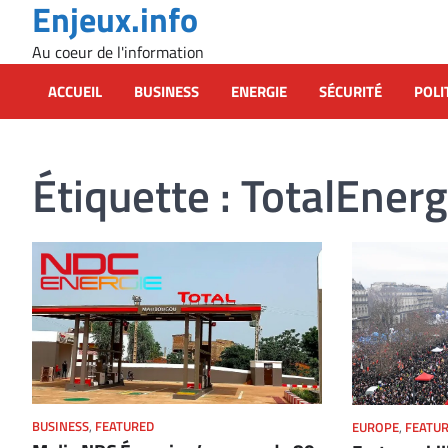
Enjeux.info
Skip
to
Au coeur de l'information
content
ACCUEIL
BUSINESS
ENERGIE
SÉCURITÉ
POLI
Étiquette :
TotalEnerg
BUSINESS
,
FEATURED
EUROPE
,
FEATU