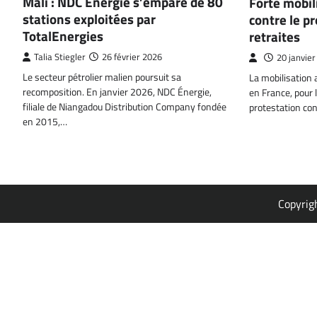
Mali : NDC Énergie s’empare de 80
Forte mobil
stations exploitées par
contre le p
TotalEnergies
retraites
Talia Stiegler
26 février 2026
20 janvie
Le secteur pétrolier malien poursuit sa
La mobilisation a
recomposition. En janvier 2026, NDC Énergie,
en France, pour 
filiale de Niangadou Distribution Company fondée
protestation co
en 2015,…
Copyrig