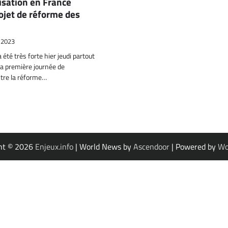
isation en France
rojet de réforme des
r 2023
 été très forte hier jeudi partout
la première journée de
ntre la réforme…
ht © 2026
Enjeux.info
| World News by
Ascendoor
| Powered by
Wo