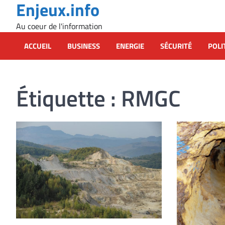
Enjeux.info
Skip
to
Au coeur de l'information
content
ACCUEIL
BUSINESS
ENERGIE
SÉCURITÉ
POLI
Étiquette :
RMGC