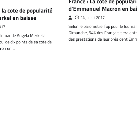
France : La côte de populari
d’Emmanuel Macron en ba
 la cote de popularité
rkel en baisse
24 juillet 2017
Selon le baromètre Ifop pour le Journal
017
Dimanche, 54% des Français seraient s
allemande Angela Merkel a
des prestations de leur président E
ul de dix points de sa cote de
iron un…