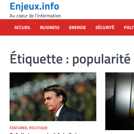
Enjeux.info
Skip
to
Au coeur de l'information
content
ACCUEIL
BUSINESS
ENERGIE
SÉCURITÉ
POLI
Étiquette :
popularité
FEATURED
,
POLITIQUE