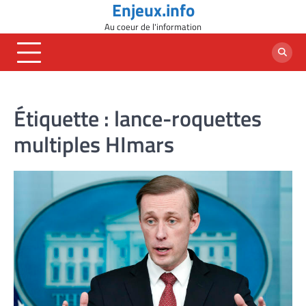
Enjeux.info
Skip
to
Au coeur de l'information
content
Étiquette :
lance-roquettes
multiples HImars