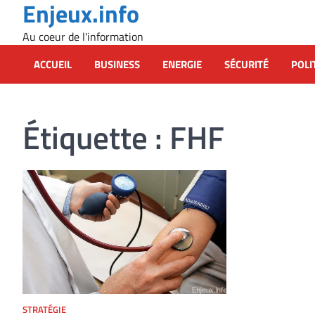
Enjeux.info
Skip
to
Au coeur de l'information
content
ACCUEIL
BUSINESS
ENERGIE
SÉCURITÉ
POLI
Étiquette :
FHF
STRATÉGIE