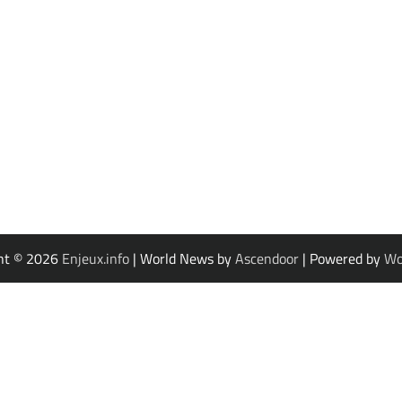
ht © 2026
Enjeux.info
| World News by
Ascendoor
| Powered by
Wo