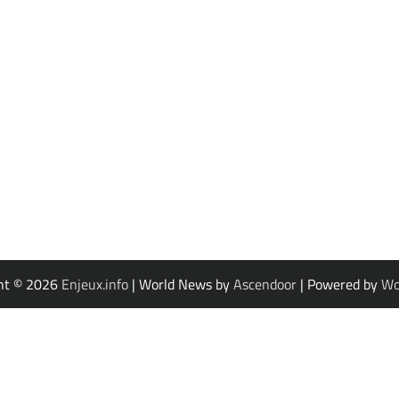
ht © 2026
Enjeux.info
| World News by
Ascendoor
| Powered by
Wo