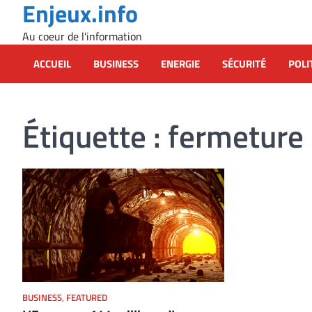
Enjeux.info
Skip
to
Au coeur de l'information
content
ACCUEIL
BUSINESS
ENERGIE
SÉCURITÉ
POLI
Étiquette :
fermeture
BUSINESS
,
FEATURED