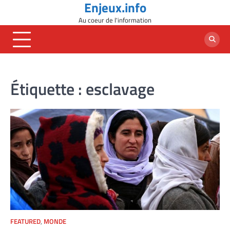
Enjeux.info
Skip
to
Au coeur de l'information
content
Étiquette :
esclavage
FEATURED
,
MONDE