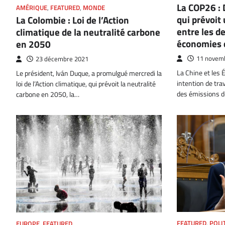
La COP26 :
AMÉRIQUE
,
FEATURED
,
MONDE
qui prévoit
La Colombie : Loi de l’Action
entre les d
climatique de la neutralité carbone
économies
en 2050
11 novem
23 décembre 2021
La Chine et les 
Le président, Iván Duque, a promulgué mercredi la
intention de tra
loi de l’Action climatique, qui prévoit la neutralité
des émissions d
carbone en 2050, la…
FEATURED
,
POLI
EUROPE
,
FEATURED