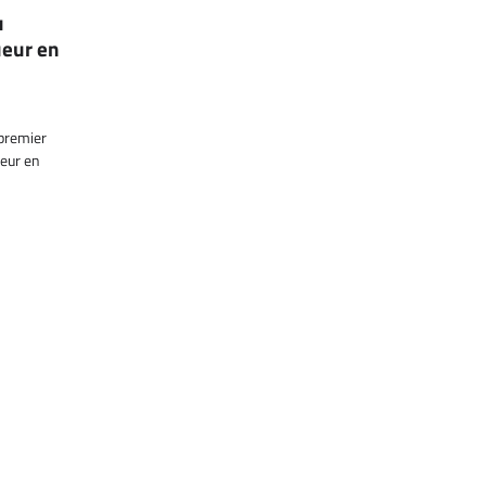
u
ueur en
 premier
ueur en