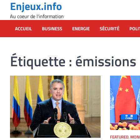
Enjeux.info
Skip
to
Au coeur de l'information
content
ACCUEIL
BUSINESS
ENERGIE
SÉCURITÉ
POLI
Étiquette :
émissions 
FEATURED
,
MON