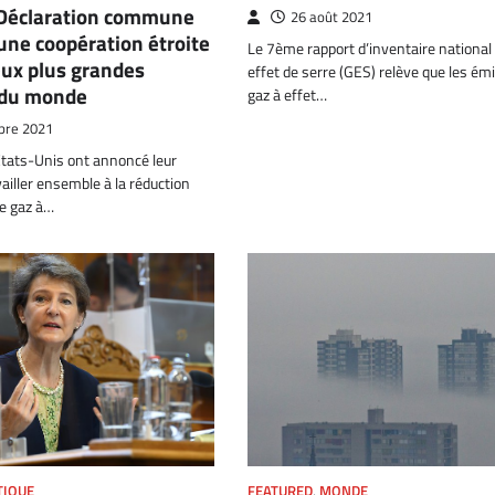
 Déclaration commune
26 août 2021
 une coopération étroite
Le 7ème rapport d’inventaire national
eux plus grandes
effet de serre (GES) relève que les ém
 du monde
gaz à effet…
bre 2021
États-Unis ont annoncé leur
vailler ensemble à la réduction
e gaz à…
FEATURED
,
MONDE
TIQUE