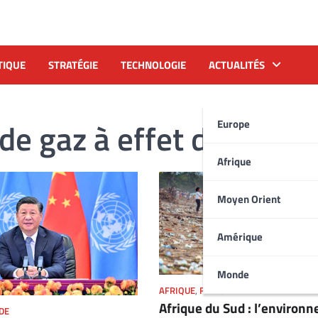
TIQUE
STRATÉGIE
TECHNOLOGIE
ACTUALITÉS
de gaz à effet de serre
Europe
Afrique
Moyen Orient
Amérique
Monde
AFRIQUE
,
FEATURED
Afrique du Sud : l’environ
DE