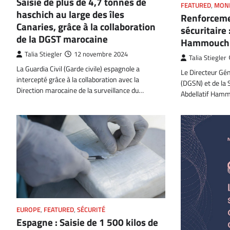
Saisie de plus de 4,7 tonnes de
FEATURED
,
MON
haschich au large des îles
Renforceme
Canaries, grâce à la collaboration
sécuritaire 
de la DGST marocaine
Hammouchi
Talia Stiegler
12 novembre 2024
Talia Stiegler
La Guardia Civil (Garde civile) espagnole a
Le Directeur Gén
intercepté grâce à la collaboration avec la
(DGSN) et de la S
Direction marocaine de la surveillance du…
Abdellatif Hamm
EUROPE
,
FEATURED
,
SÉCURITÉ
Espagne : Saisie de 1 500 kilos de