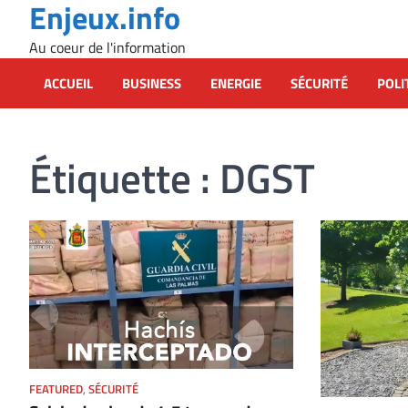
Enjeux.info
Skip
to
Au coeur de l'information
content
ACCUEIL
BUSINESS
ENERGIE
SÉCURITÉ
POLI
Étiquette :
DGST
FEATURED
,
SÉCURITÉ