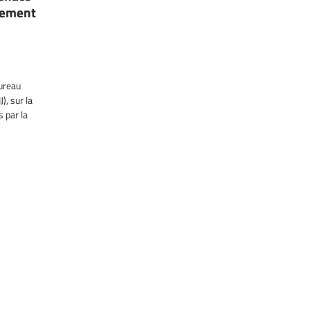
èlement
ureau
), sur la
 par la