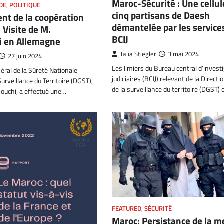
Maroc-Sécurité : Une cellul
DE
,
POLITIQUE
cinq partisans de Daesh
nt de la coopération
démantelée par les service
: Visite de M.
BCIJ
 en Allemagne
Talia Stiegler
3 mai 2024
27 juin 2024
Les limiers du Bureau central d’invest
éral de la Sûreté Nationale
judiciaires (BCIJ) relevant de la Direct
urveillance du Territoire (DGST),
de la surveillance du territoire (DGST)
ouchi, a effectué une…
FEATURED
,
SÉCURITÉ
Maroc: Persistance de la 