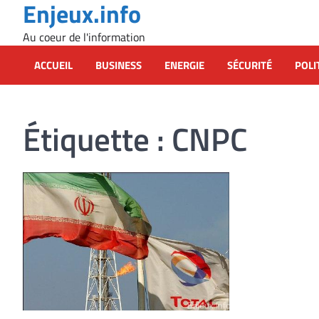
Enjeux.info
Skip
to
Au coeur de l'information
content
ACCUEIL
BUSINESS
ENERGIE
SÉCURITÉ
POLI
Étiquette :
CNPC