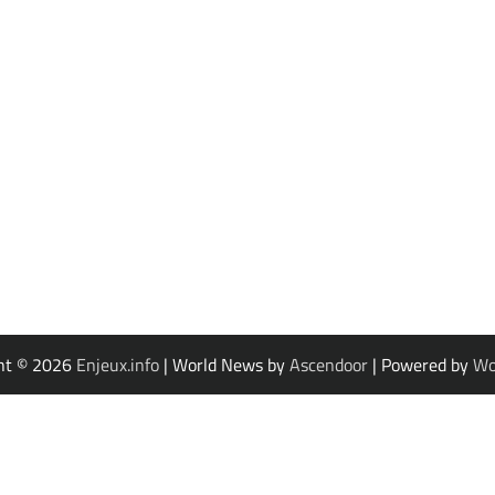
ht © 2026
Enjeux.info
| World News by
Ascendoor
| Powered by
Wo