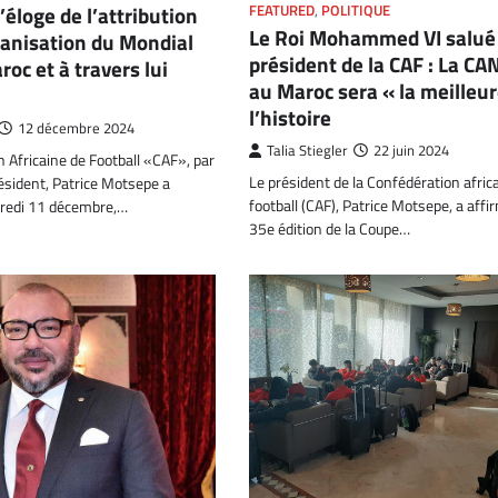
l’éloge de l’attribution
FEATURED
,
POLITIQUE
Le Roi Mohammed VI salué 
ganisation du Mondial
président de la CAF : La C
oc et à travers lui
au Maroc sera « la meilleur
l’histoire
12 décembre 2024
Talia Stiegler
22 juin 2024
 Africaine de Football «CAF», par
Le président de la Confédération afric
résident, Patrice Motsepe a
football (CAF), Patrice Motsepe, a affi
redi 11 décembre,…
35e édition de la Coupe…