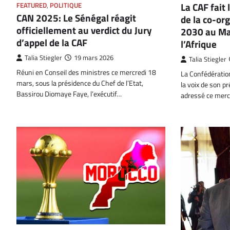
La CAF fait 
FEATURED
,
POLITIQUE
CAN 2025: Le Sénégal réagit
de la co-or
officiellement au verdict du Jury
2030 au Mar
d’appel de la CAF
l’Afrique
Talia Stiegler
19 mars 2026
Talia Stiegler
Réuni en Conseil des ministres ce mercredi 18
La Confédération
mars, sous la présidence du Chef de l’Etat,
la voix de son p
Bassirou Diomaye Faye, l’exécutif…
adressé ce merc