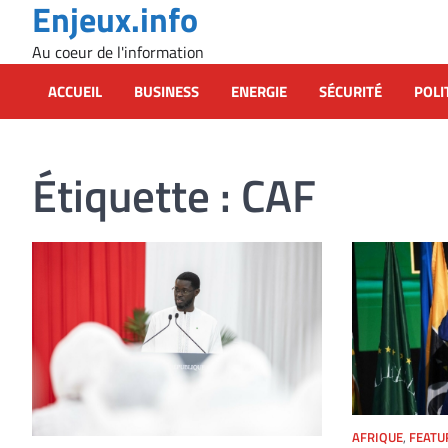
Enjeux.info
Skip
to
Au coeur de l'information
content
ACCUEIL
BUSINESS
ENERGIE
SÉCURITÉ
POLI
Étiquette :
CAF
AFRIQUE
,
FEATU