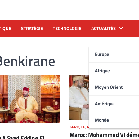
TIQUE
STRATÉGIE
TECHNOLOGIE
ACTUALITÉS
Benkirane
Europe
Afrique
Moyen Orient
Amérique
Monde
AFRIQUE
,
POLITIQUE
Maroc: Mohammed VI dém
e à Saad Eddine El