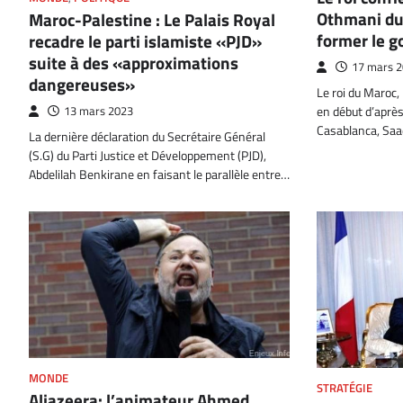
Othmani du 
Maroc-Palestine : Le Palais Royal
former le 
recadre le parti islamiste «PJD»
suite à des «approximations
17 mars 
dangereuses»
Le roi du Maroc
en début d’après
13 mars 2023
Casablanca, Sa
La dernière déclaration du Secrétaire Général
(S.G) du Parti Justice et Développement (PJD),
Abdelilah Benkirane en faisant le parallèle entre…
MONDE
STRATÉGIE
Aljazeera: l’animateur Ahmed