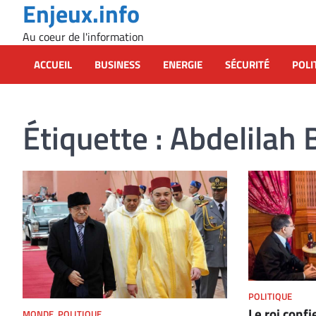
Enjeux.info
Skip
to
Au coeur de l'information
content
ACCUEIL
BUSINESS
ENERGIE
SÉCURITÉ
POLI
Étiquette :
Abdelilah 
POLITIQUE
Le roi confi
MONDE
,
POLITIQUE