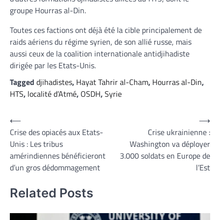
groupe Hourras al-Din.
Toutes ces factions ont déjà été la cible principalement de
raids aériens du régime syrien, de son allié russe, mais
aussi ceux de la coalition internationale antidjihadiste
dirigée par les Etats-Unis.
Tagged
djihadistes
,
Hayat Tahrir al-Cham
,
Hourras al-Din
,
HTS
,
localité d’Atmé
,
OSDH
,
Syrie
Navigation
⟵
⟶
Crise des opiacés aux Etats-
Crise ukrainienne :
de
Unis : Les tribus
Washington va déployer
l’article
amérindiennes bénéficieront
3.000 soldats en Europe de
d’un gros dédommagement
l’Est
Related Posts