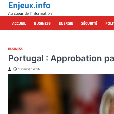
Enjeux.info
Skip
to
Au coeur de l'information
content
ACCUEIL
BUSINESS
ENERGIE
SÉCURITÉ
POLI
BUSINESS
Portugal : Approbation pa
13 février 2014