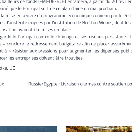
s bailleurs de fonds (FMI-UE-BCE) entamera, à partir du 20 février
onné que le Portugal sort de ce plan d’aide en mai prochain.
de la mise en œuvre du programme économique convenu par le Port
es d’austérité exigées par l’institution de Bretton Woods, dont les
ensation avaient été mises en place.
garde le Portugal contre le chômage et ses risques persistants.
e « conclure le redressement budgétaire afin de placer assurémen
nt à « résister aux pressions pour augmenter les dépenses publi
er les entreprises doivent être trouvées.
oïka
,
UE
ux
Russie/Egypte : Livraison d’armes contre soutien po