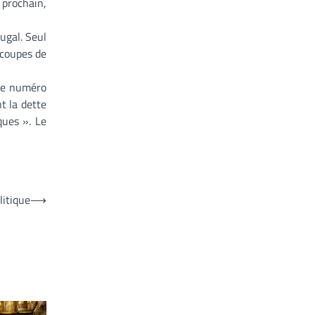
 prochain,
ugal. Seul
 coupes de
 Le numéro
t la dette
ques ». Le
litique
⟶