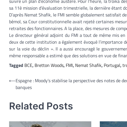
suivre un plan d’économie austère. Pour l’heure, la troïka de
sa 11è mission d’évaluation trimestrielle, la dernière étant d
D’après Nemat Shafik, le FMI semble globalement satisfait 
bémol, sa Cour constitutionnelle avait rejeté certaines mesur
retraites des fonctionnaires. A la place, des mesures de comp
Le directeur général adjoint du FMI a tout de même mis en 
deux de cette institution a également évoqué l’importance d
sur la voie du déclin ». Il a aussi encouragé le gouverneme
même responsable a estimé que des solutions en vue de financ
Tagged
BCE
,
Bretton Woods
,
FMI
,
Nemat Shafik
,
Portugal
,
tr
Navigation
⟵
Espagne : Moody’s stabilise la perspective des notes de de
banques
de
l’article
Related Posts