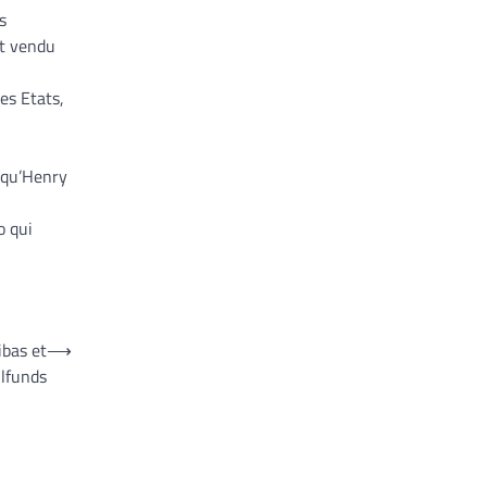
s
nt vendu
es Etats,
 qu’Henry
o qui
ibas et
⟶
llfunds