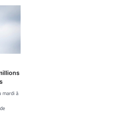
illions
s
u mardi à
 de