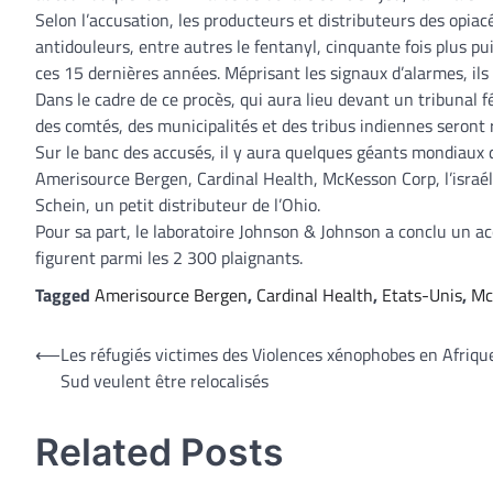
Selon l’accusation, les producteurs et distributeurs des opia
antidouleurs, entre autres le fentanyl, cinquante fois plus pu
ces 15 dernières années. Méprisant les signaux d’alarmes, ils
Dans le cadre de ce procès, qui aura lieu devant un tribunal fé
des comtés, des municipalités et des tribus indiennes seront 
Sur le banc des accusés, il y aura quelques géants mondiaux 
Amerisource Bergen, Cardinal Health, McKesson Corp, l’israél
Schein, un petit distributeur de l’Ohio.
Pour sa part, le laboratoire Johnson & Johnson a conclu un ac
figurent parmi les 2 300 plaignants.
Tagged
Amerisource Bergen
,
Cardinal Health
,
Etats-Unis
,
Mc
Navigation
⟵
Les réfugiés victimes des Violences xénophobes en Afriqu
Sud veulent être relocalisés
de
l’article
Related Posts