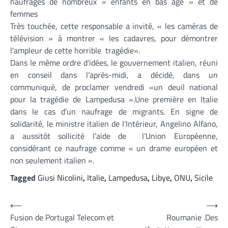
naufragés de nombreux « enfants en bas âge » et de
femmes
Très touchée, cette responsable a invité, « les caméras de
télévision » à montrer « les cadavres, pour démontrer
l’ampleur de cette horrible tragédie».
Dans le même ordre d’idées, le gouvernement italien, réuni
en conseil dans l’après-midi, a décidé, dans un
communiqué, de proclamer vendredi «un deuil national
pour la tragédie de Lampedusa ».Une première en Italie
dans le cas d’un naufrage de migrants. En signe de
solidarité, le ministre italien de l’Intérieur, Angelino Alfano,
a aussitôt sollicité l’aide de l’Union Européenne,
considérant ce naufrage comme « un drame européen et
non seulement italien ».
Tagged
Giusi Nicolini
,
Italie
,
Lampedusa
,
Libye
,
ONU
,
Sicile
Navigation
⟵
⟶
Fusion de Portugal Telecom et
Roumanie .Des
de