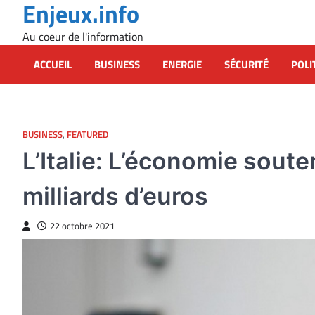
Enjeux.info
Skip
to
Au coeur de l'information
content
ACCUEIL
BUSINESS
ENERGIE
SÉCURITÉ
POLI
BUSINESS
,
FEATURED
L’Italie: L’économie soute
milliards d’euros
22 octobre 2021