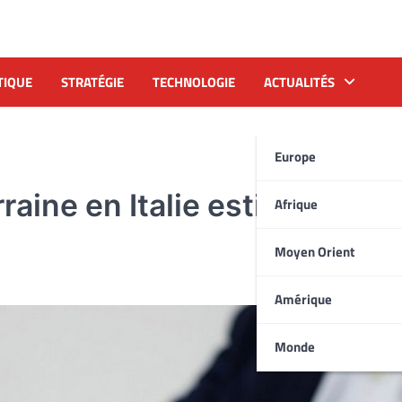
TIQUE
STRATÉGIE
TECHNOLOGIE
ACTUALITÉS
Europe
rraine en Italie estimée à 2
Afrique
Moyen Orient
Amérique
Monde