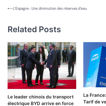
Navigation
⟵
L’Espagne : Une diminution des réserves d’eau
de
l’article
Related Posts
La France
Le leader chinois du transport
Tarif de v
électrique BYD arrive en force