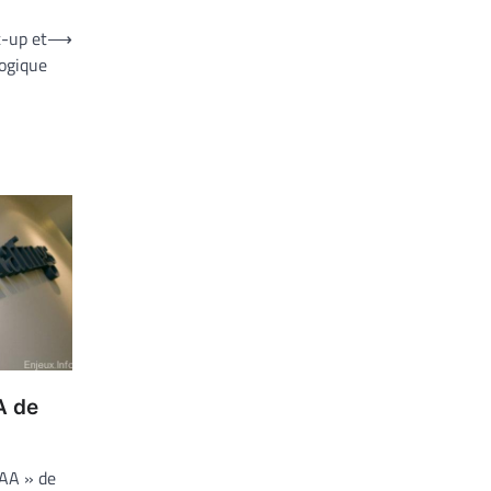
t-up et
⟶
logique
 A de
AAA » de