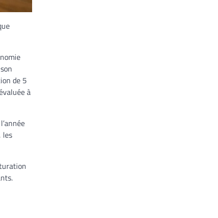
ique
conomie
 son
ion de 5
 évaluée à
 l’année
 les
turation
nts.