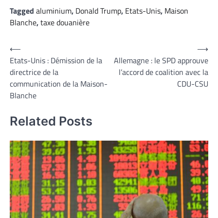
Tagged
aluminium
,
Donald Trump
,
Etats-Unis
,
Maison
Blanche
,
taxe douanière
Navigation
⟵
⟶
Etats-Unis : Démission de la
Allemagne : le SPD approuve
de
directrice de la
l’accord de coalition avec la
l’article
communication de la Maison-
CDU-CSU
Blanche
Related Posts