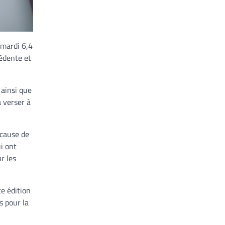
 mardi 6,4
cédente et
 ainsi que
à verser à
 cause de
ui ont
r les
e édition
s pour la