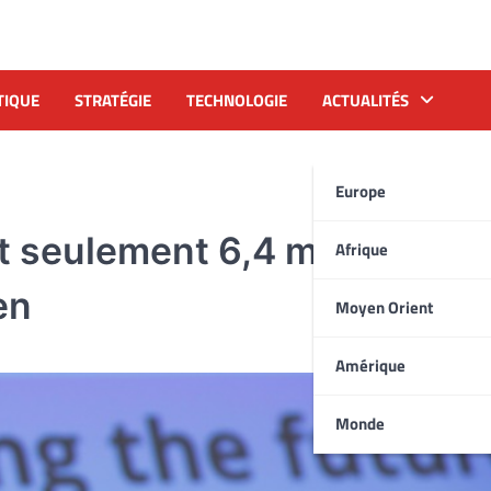
TIQUE
STRATÉGIE
TECHNOLOGIE
ACTUALITÉS
Europe
 seulement 6,4 mds de doll
Afrique
en
Moyen Orient
Amérique
Monde