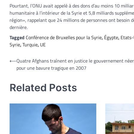
Pourtant, l’ONU avait appelé à des dons d’au moins 10 milliard
humanitaire à l’intérieur de la Syrie et 5,8 milliards supplé
région», rappelant que 24 millions de personnes ont besoin de 
dernière.
Tagged
Conférence de Bruxelles pour la Syrie
,
Égypte
,
Etats-
Syrie
,
Turquie
,
UE
Navigation
⟵
Quatre Afghans traînent en justice le gouvernement néer
pour une bavure tragique en 2007
de
l’article
Related Posts