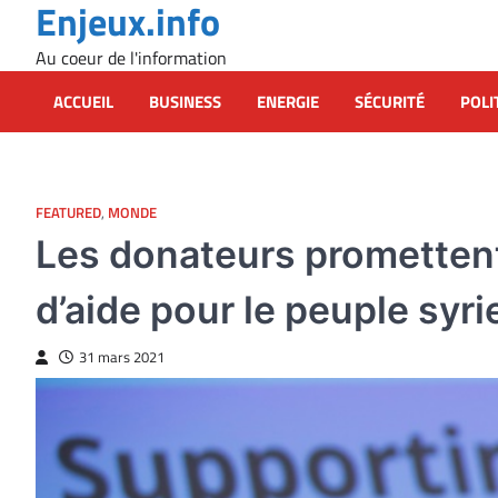
Enjeux.info
Skip
to
Au coeur de l'information
content
ACCUEIL
BUSINESS
ENERGIE
SÉCURITÉ
POLI
FEATURED
,
MONDE
Les donateurs promettent
d’aide pour le peuple syri
31 mars 2021