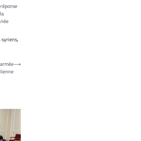
a réponse
la
année
 syriens
,
l’armée
⟶
ilienne