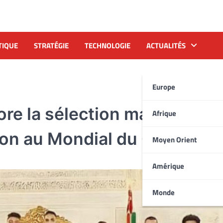
TIQUE
STRATÉGIE
TECHNOLOGIE
ACTUALITÉS
Europe
re la sélection marocaine
Afrique
tion au Mondial du Qatar
Moyen Orient
Amérique
Monde