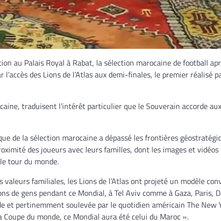
on au Palais Royal à Rabat, la sélection marocaine de football ap
l’accès des Lions de l’Atlas aux demi-finales, le premier réalisé p
caine, traduisent l’intérêt particulier que le Souverain accorde au
ique de la sélection marocaine a dépassé les frontières géostratégi
oximité des joueurs avec leurs familles, dont les images et vidéos 
 le tour du monde.
es valeurs familiales, les Lions de l’Atlas ont projeté un modèle conv
ons de gens pendant ce Mondial, à Tel Aviv comme à Gaza, Paris, 
e et pertinemment soulevée par le quotidien américain The New 
la Coupe du monde, ce Mondial aura été celui du Maroc ».