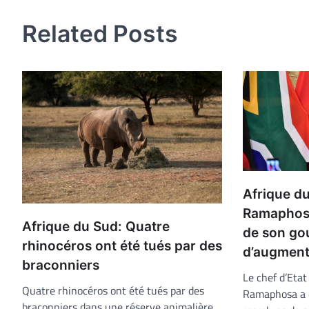
l’article
Related Posts
Afrique du
Ramaphosa
Afrique du Sud: Quatre
de son g
rhinocéros ont été tués par des
d’augmenta
braconniers
Le chef d’Etat
Quatre rhinocéros ont été tués par des
Ramaphosa a d
braconniers dans une réserve animalière