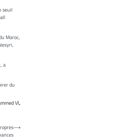
n seuil
all
 du Maroc,
Nesyri,
, a
irer du
ammed VI
,
ropres
⟶
inances