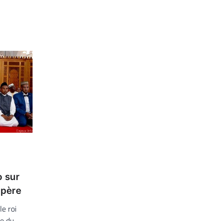
 sur
-père
le roi
re du