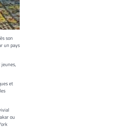
rès son
ar un pays
x jeunes,
ques et
les
ivial
Dakar ou
York