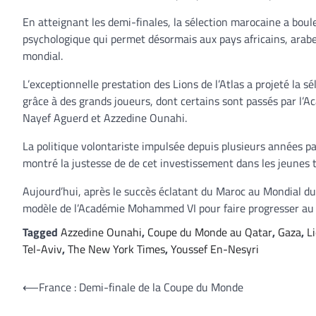
En atteignant les demi-finales, la sélection marocaine a boule
psychologique qui permet désormais aux pays africains, arabe
mondial.
L’exceptionnelle prestation des Lions de l’Atlas a projeté la s
grâce à des grands joueurs, dont certains sont passés par l’
Nayef Aguerd et Azzedine Ounahi.
La politique volontariste impulsée depuis plusieurs années par
montré la justesse de de cet investissement dans les jeunes ta
Aujourd’hui, après le succès éclatant du Maroc au Mondial du
modèle de l’Académie Mohammed VI pour faire progresser au pl
Tagged
Azzedine Ounahi
,
Coupe du Monde au Qatar
,
Gaza
,
Li
Tel-Aviv
,
The New York Times
,
Youssef En-Nesyri
Navigation
⟵
France : Demi-finale de la Coupe du Monde
de