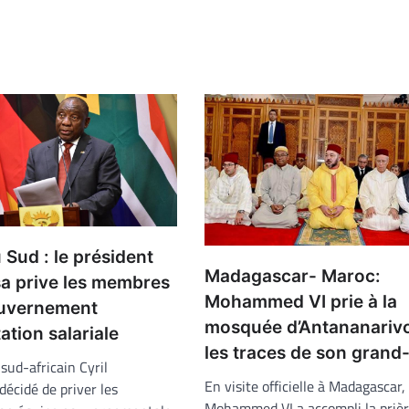
 Sud : le président
Madagascar- Maroc:
 prive les membres
Mohammed VI prie à la
ouvernement
mosquée d’Antananarivo
tion salariale
les traces de son grand
 sud-africain Cyril
En visite officielle à Madagascar, 
écidé de priver les
Mohammed VI a accompli la priè