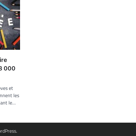
ire
 8 000
èves et
nnent les
uant le…
rdPress
.