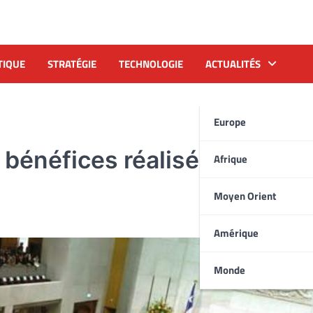
TIQUE
STRATÉGIE
TECHNOLOGIE
ACTUALITÉS
Europe
 bénéfices réalisés pour les
Afrique
Moyen Orient
Amérique
Monde