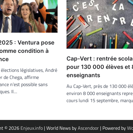
 2025 : Ventura pose
 comme condition à
Cap-Vert : rentrée scola
ance
pour 130 000 élèves et
élections législatives, André
enseignants
er de Chega, affirme
ance n’est possible sans
Au Cap-Vert, près de 130 000 él
ques. Il…
environ 8 000 enseignants repre
cours lundi 15 septembre, marq
ht © 2026
Enjeux.info
| World News by
Ascendoor
| Powered by
Wo