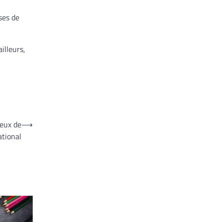
ses de
illeurs,
feux de
⟶
ational