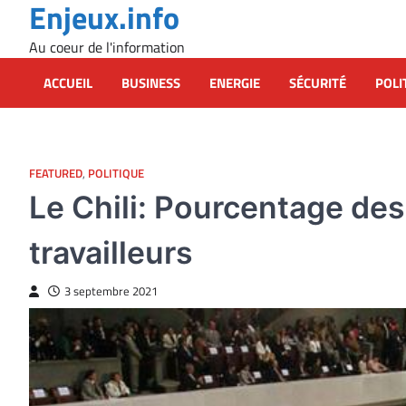
Enjeux.info
Skip
to
Au coeur de l'information
content
ACCUEIL
BUSINESS
ENERGIE
SÉCURITÉ
POLI
FEATURED
,
POLITIQUE
Le Chili: Pourcentage des
travailleurs
3 septembre 2021