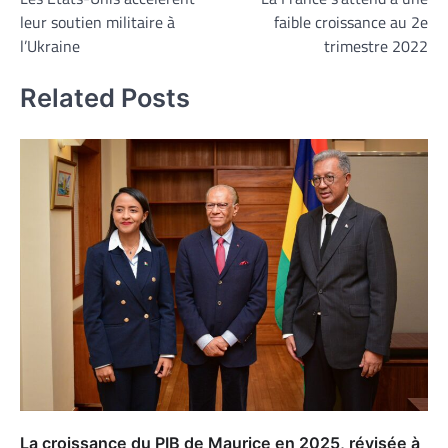
de
leur soutien militaire à
faible croissance au 2e
l’article
l’Ukraine
trimestre 2022
Related Posts
La croissance du PIB de Maurice en 2025, révisée à