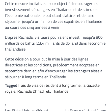
Cette mesure incitative a pour objectif d’encourager les
investissements étrangers en Thaïlande et de stimuler
l’économie nationale, le but étant d’attirer et de faire
séjourner jusqu’à un million de ces expatriés en Thaïlande
au cours des cinq années à venir.
D’après Rachada, visiteurs pourraient investir jusqu’à 800
milliards de bahts (23,4 milliards de dollars) dans l’économie
thaïlandaise.
Cette décision a pour but la mise à jour des lignes
directrices et les conditions, précédemment adoptées en
septembre dernier, afin d’encourager les étrangers aisés à
séjourner à long terme en Thaïlande.
Tagged
frais de visa de résident à long terme
,
la Gazette
royale
,
Rachada Dhnadirek
,
Thaïlande
Navigation
⟵
⟶
Les Etats-Unis accélèrent
La France s’attend à une