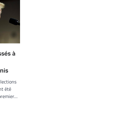
ssés à
nis
lections
nt été
 premier…