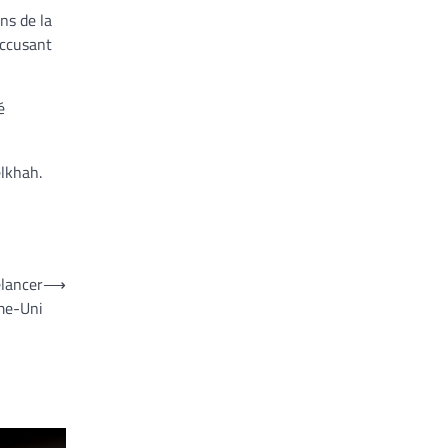
ns de la
accusant
é
elkhah.
elancer
⟶
me-Uni