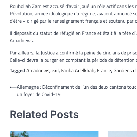
Rouhollah Zam est accusé d’avoir joué un rôle actif dans les
Révolution, armée idéologique du régime, avaient annoncé son
d’être « dirigé par le renseignement français et soutenu par c
Il disposait du statut de réfugié en France et était à la tête 
Amadnews.
Par ailleurs, la Justice a confirmé la peine de cinq ans de p
Celle-ci devra la purger en comptant la période de détention 
Tagged
Amadnews
,
exil
,
Fariba Adelkhah
,
France
,
Gardiens de
Navigation
⟵
Allemagne : Déconfinement de l’un des deux cantons touc
un foyer de Covid-19
de
l’article
Related Posts