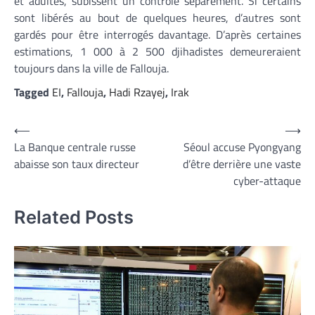
et adultes, subissent un contrôle séparément. Si certains
sont libérés au bout de quelques heures, d’autres sont
gardés pour être interrogés davantage. D’après certaines
estimations, 1 000 à 2 500 djihadistes demeureraient
toujours dans la ville de Fallouja.
Tagged
EI
,
Fallouja
,
Hadi Rzayej
,
Irak
Navigation
⟵
⟶
La Banque centrale russe
Séoul accuse Pyongyang
de
abaisse son taux directeur
d’être derrière une vaste
l’article
cyber-attaque
Related Posts