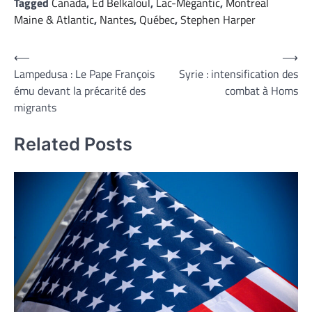
Tagged
Canada
,
Ed Belkaloul
,
Lac-Mégantic
,
Montreal
Maine & Atlantic
,
Nantes
,
Québec
,
Stephen Harper
Navigation
⟵
⟶
Lampedusa : Le Pape François
Syrie : intensification des
de
ému devant la précarité des
combat à Homs
l’article
migrants
Related Posts