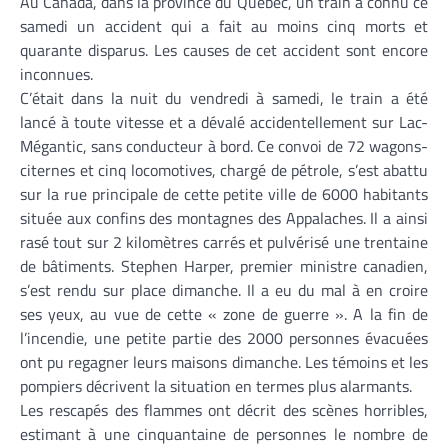
Au Canada, dans la province du Québec, un train a connu ce
samedi un accident qui a fait au moins cinq morts et
quarante disparus. Les causes de cet accident sont encore
inconnues.
C’était dans la nuit du vendredi à samedi, le train a été
lancé à toute vitesse et a dévalé accidentellement sur Lac-
Mégantic, sans conducteur à bord. Ce convoi de 72 wagons-
citernes et cinq locomotives, chargé de pétrole, s’est abattu
sur la rue principale de cette petite ville de 6000 habitants
située aux confins des montagnes des Appalaches. Il a ainsi
rasé tout sur 2 kilomètres carrés et pulvérisé une trentaine
de bâtiments. Stephen Harper, premier ministre canadien,
s’est rendu sur place dimanche. Il a eu du mal à en croire
ses yeux, au vue de cette « zone de guerre ». A la fin de
l’incendie, une petite partie des 2000 personnes évacuées
ont pu regagner leurs maisons dimanche. Les témoins et les
pompiers décrivent la situation en termes plus alarmants.
Les rescapés des flammes ont décrit des scènes horribles,
estimant à une cinquantaine de personnes le nombre de