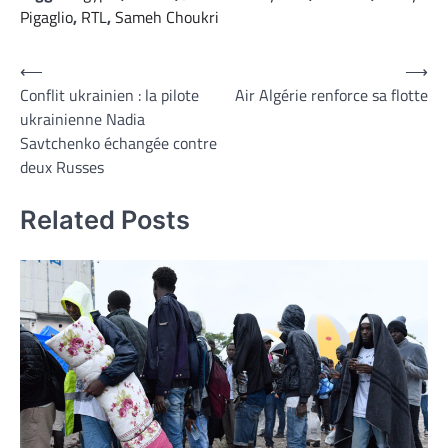
Pigaglio
,
RTL
,
Sameh Choukri
Navigation
⟵
⟶
Conflit ukrainien : la pilote
Air Algérie renforce sa flotte
de
ukrainienne Nadia
l’article
Savtchenko échangée contre
deux Russes
Related Posts