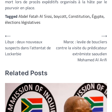
mort lors de procès expéditifs organisés à la hâte par le
pourvoir en place.
Tagged
Abdel Fatah Al Sissi
,
boycott
,
Constitution
,
Égypte
,
élections législatives
Navigation
⟵
⟶
Libye : deux nouveaux
Maroc : levée de boucliers
de
suspects dans l’attentat de
contre la visite du prédicateur
l’article
Lockerbie
extrémiste saoudien
Mohamed Al Arifi
Related Posts