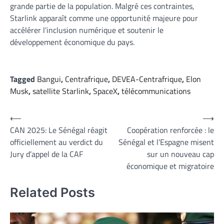
grande partie de la population. Malgré ces contraintes,
Starlink apparaît comme une opportunité majeure pour
accélérer l’inclusion numérique et soutenir le
développement économique du pays.
Tagged
Bangui
,
Centrafrique
,
DEVEA-Centrafrique
,
Elon
Musk
,
satellite Starlink
,
SpaceX
,
télécommunications
Navigation
⟵
⟶
CAN 2025: Le Sénégal réagit
Coopération renforcée : le
de
officiellement au verdict du
Sénégal et l’Espagne misent
l’article
Jury d’appel de la CAF
sur un nouveau cap
économique et migratoire
Related Posts