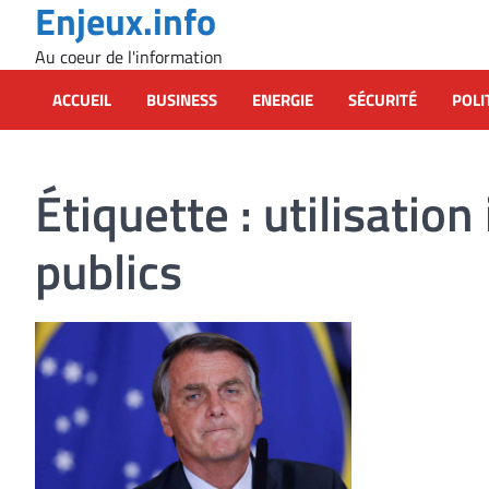
Enjeux.info
Skip
to
Au coeur de l'information
content
ACCUEIL
BUSINESS
ENERGIE
SÉCURITÉ
POLI
Étiquette :
utilisation
publics