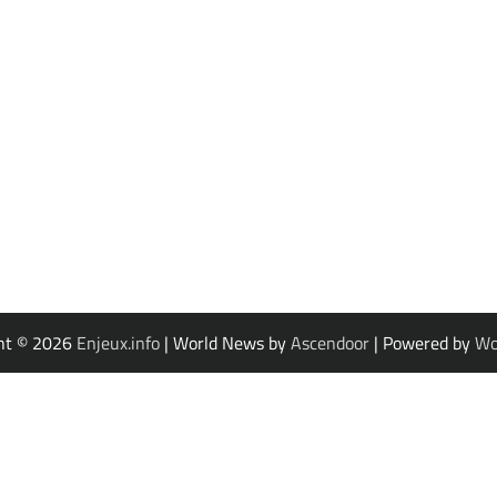
ht © 2026
Enjeux.info
| World News by
Ascendoor
| Powered by
Wo