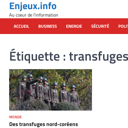
Enjeux.info
Skip
to
Au coeur de l'information
content
ACCUEIL
BUSINESS
ENERGIE
SÉCURITÉ
POLI
Étiquette :
transfuge
MONDE
Des transfuges nord-coréens