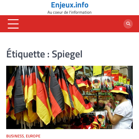
Enjeux.info
Skip
to
Au coeur de l'information
content
Étiquette :
Spiegel
BUSINESS
,
EUROPE