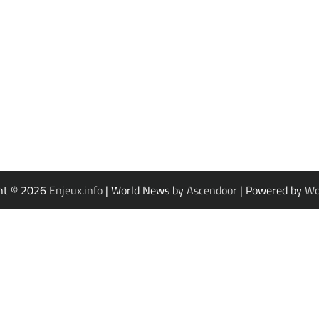
ht © 2026
Enjeux.info
| World News by
Ascendoor
| Powered by
Wo