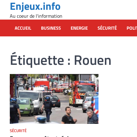
Enjeux.info
Skip
to
Au coeur de l'information
content
ACCUEIL
BUSINESS
ENERGIE
SÉCURITÉ
POLI
Étiquette :
Rouen
SÉCURITÉ