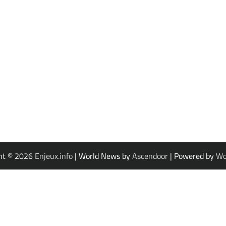
ht © 2026
Enjeux.info
| World News by
Ascendoor
| Powered by
Wo