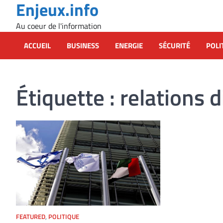
Enjeux.info
Skip
to
Au coeur de l'information
content
ACCUEIL
BUSINESS
ENERGIE
SÉCURITÉ
POLI
Étiquette :
relations 
FEATURED
,
POLITIQUE