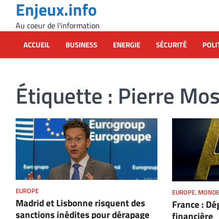
Enjeux.info
Skip
to
Au coeur de l'information
content
ACCUEIL
BUSINESS
ENERGIE
SÉCURITÉ
POLI
Étiquette :
Pierre Mos
EUROPE
EUROPE
,
MOND
Madrid et Lisbonne risquent des
France : Dé
sanctions inédites pour dérapage
financière