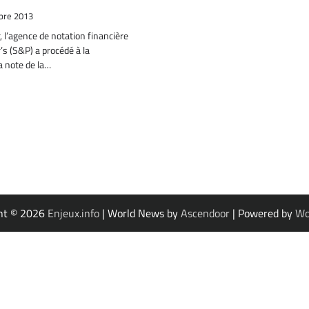
bre 2013
, l’agence de notation financière
s (S&P) a procédé à la
a note de la…
ht © 2026
Enjeux.info
| World News by
Ascendoor
| Powered by
Wo