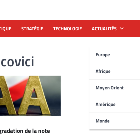
TIQUE
STRATÉGIE
TECHNOLOGIE
ACTUALITÉS
covici
Europe
Afrique
Moyen Orient
Amérique
Monde
E
gradation de la note