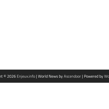
ht © 2026
Enjeux.info
| World News by
Ascendoor
| Powered by
Wo