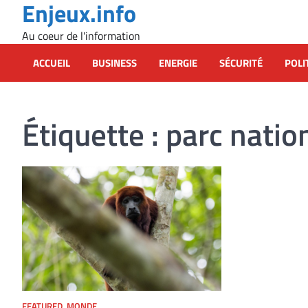
Enjeux.info
Skip
to
Au coeur de l'information
content
ACCUEIL
BUSINESS
ENERGIE
SÉCURITÉ
POLI
Étiquette :
parc natio
FEATURED
,
MONDE