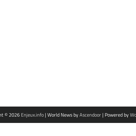
ht © 2026
Enjeux.info
| World News by
Ascendoor
| Powered by
Wo