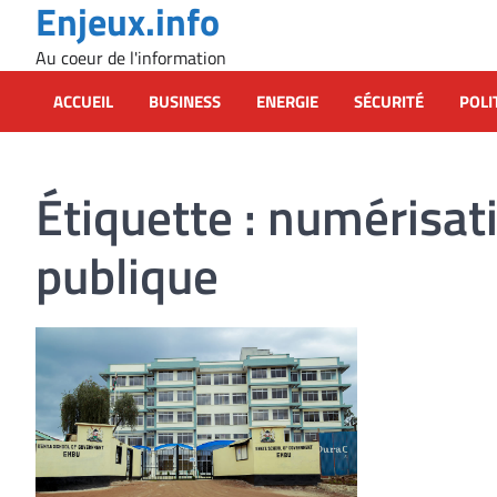
Enjeux.info
Skip
to
Au coeur de l'information
content
ACCUEIL
BUSINESS
ENERGIE
SÉCURITÉ
POLI
Étiquette :
numérisati
publique