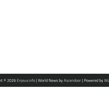
ht © 2026
Enjeux.info
| World News by
Ascendoor
| Powered by
Wo