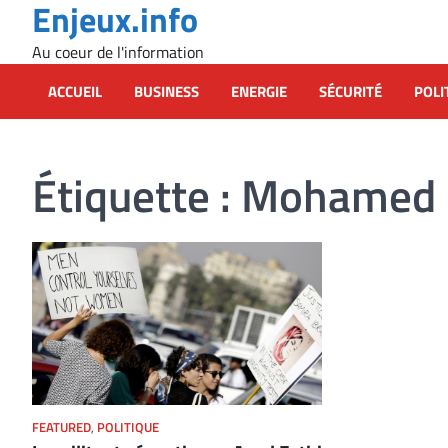
Enjeux.info
Skip
to
Au coeur de l'information
content
ACCUEIL
BUSINESS
ENERGIE
SÉCURITÉ
POLI
Étiquette :
Mohamed 
FEATURED
,
POLITIQUE