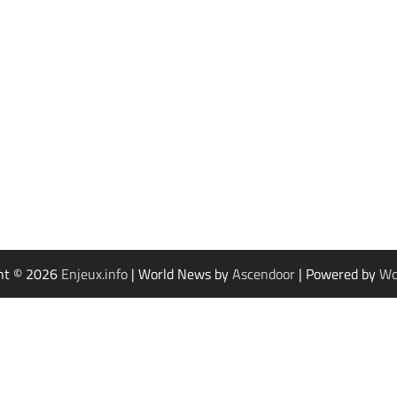
ht © 2026
Enjeux.info
| World News by
Ascendoor
| Powered by
Wo