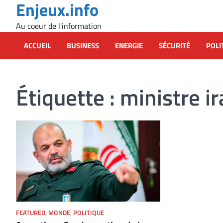
Enjeux.info
Skip
to
Au coeur de l'information
content
ACCUEIL
BUSINESS
ENERGIE
SÉCURITÉ
POLI
Étiquette :
ministre ir
FEATURED
,
MONDE
,
POLITIQUE