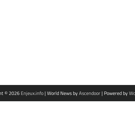
ht © 2026
Enjeux.info
| World News by
Ascendoor
| Powered by
Wo