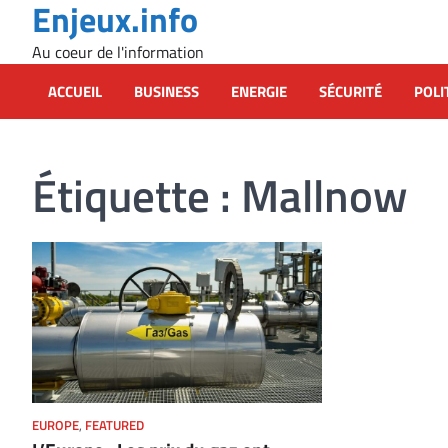
Enjeux.info
Skip
to
Au coeur de l'information
content
ACCUEIL
BUSINESS
ENERGIE
SÉCURITÉ
POLI
Étiquette :
Mallnow
EUROPE
,
FEATURED