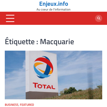
Enjeux.info
Skip
to
Au coeur de l'information
content
Étiquette :
Macquarie
BUSINESS
,
FEATURED