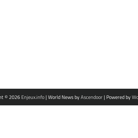
ht © 2026
Enjeux.info
| World News by
Ascendoor
| Powered by
Wo