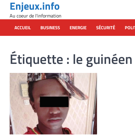
Enjeux.info
Skip
to
Au coeur de l'information
content
ACCUEIL
BUSINESS
ENERGIE
SÉCURITÉ
POLI
Étiquette :
le guinée