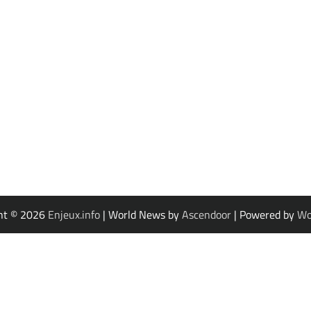
ht © 2026
Enjeux.info
| World News by
Ascendoor
| Powered by
Wo