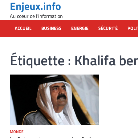
Enjeux.info
Skip
to
Au coeur de l'information
content
ACCUEIL
BUSINESS
ENERGIE
SÉCURITÉ
POLI
Étiquette :
Khalifa be
MONDE