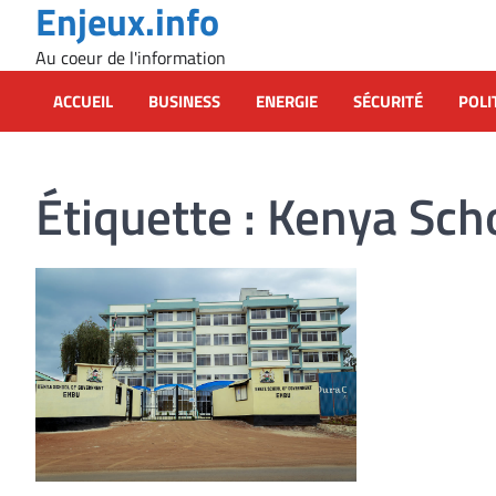
Enjeux.info
Skip
to
Au coeur de l'information
content
ACCUEIL
BUSINESS
ENERGIE
SÉCURITÉ
POLI
Étiquette :
Kenya Sch