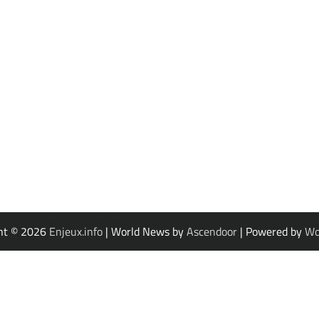
ht © 2026
Enjeux.info
| World News by
Ascendoor
| Powered by
Wo