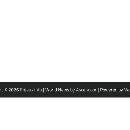
ht © 2026
Enjeux.info
| World News by
Ascendoor
| Powered by
Wo