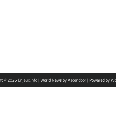
ht © 2026
Enjeux.info
| World News by
Ascendoor
| Powered by
Wo