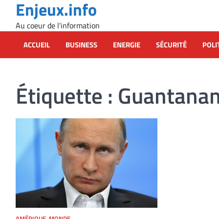
Enjeux.info
Skip
to
Au coeur de l'information
content
ACCUEIL
BUSINESS
ENERGIE
SÉCURITÉ
POLI
Étiquette :
Guantana
AMÉRIQUE
,
MONDE