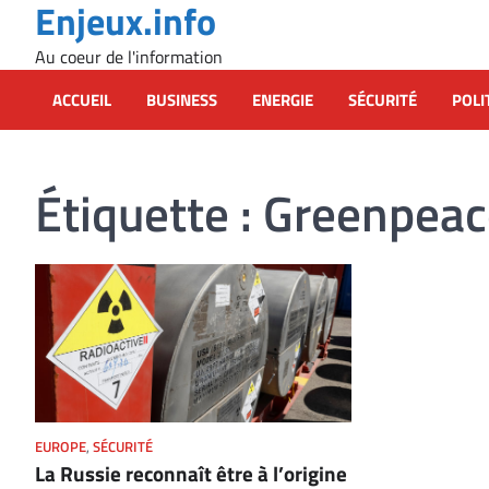
Enjeux.info
Skip
to
Au coeur de l'information
content
ACCUEIL
BUSINESS
ENERGIE
SÉCURITÉ
POLI
Étiquette :
Greenpeac
EUROPE
,
SÉCURITÉ
La Russie reconnaît être à l’origine