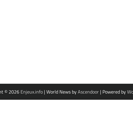
ht © 2026
Enjeux.info
| World News by
Ascendoor
| Powered by
Wo