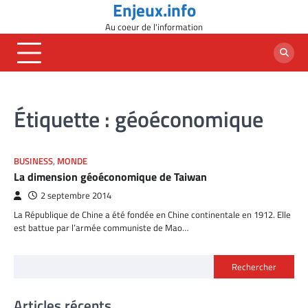
Enjeux.info
Skip
to
Au coeur de l'information
content
Étiquette :
géoéconomique
BUSINESS
,
MONDE
La dimension géoéconomique de Taiwan
2 septembre 2014
​La République de Chine a été fondée en Chine continentale en 1912. Elle
est battue par l’armée communiste de Mao…
Rechercher
Articles récents