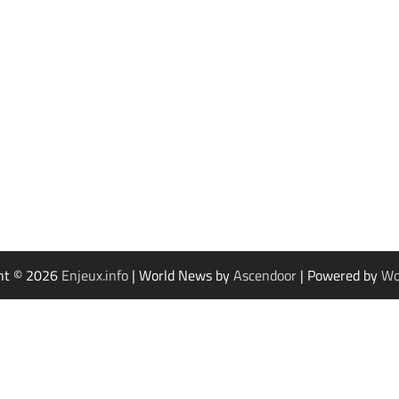
ht © 2026
Enjeux.info
| World News by
Ascendoor
| Powered by
Wo