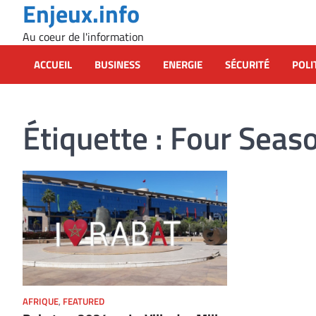
Enjeux.info
Skip
to
Au coeur de l'information
content
ACCUEIL
BUSINESS
ENERGIE
SÉCURITÉ
POLI
Étiquette :
Four Seaso
AFRIQUE
,
FEATURED