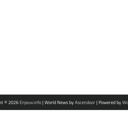
ht © 2026
Enjeux.info
| World News by
Ascendoor
| Powered by
Wo