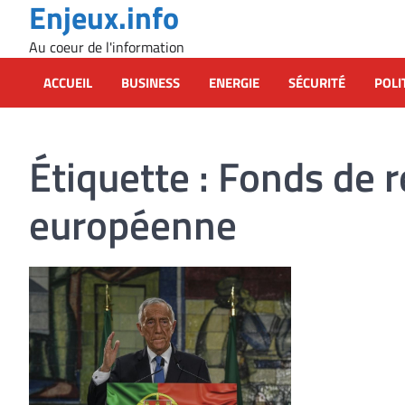
Enjeux.info
Skip
to
Au coeur de l'information
content
ACCUEIL
BUSINESS
ENERGIE
SÉCURITÉ
POLI
Étiquette :
Fonds de r
européenne